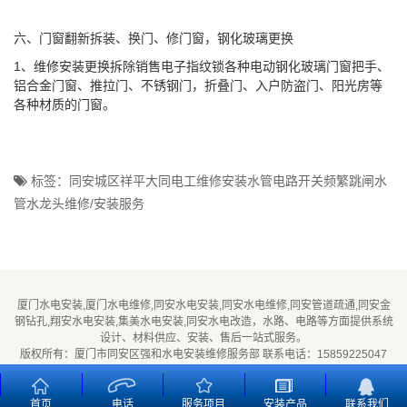
六、门窗翻新拆装、换门、修门窗，钢化玻璃更换
1、维修安装更换拆除销售电子指纹锁各种电动钢化玻璃门窗把手、
铝合金门窗、推拉门、不锈钢门，折叠门、入户防盗门、阳光房等
各种材质的门窗。
标签：同安城区祥平大同电工维修安装水管电路开关频繁跳闸水
管水龙头维修/安装服务
厦门水电安装,厦门水电维修,同安水电安装,同安水电维修,同安管道疏通,同安金
钢钻孔,翔安水电安装,集美水电安装,同安水电改造，水路、电路等方面提供系统
设计、材料供应、安装、售后一站式服务。
版权所有：厦门市同安区强和水电安装维修服务部 联系电话：15859225047
闽ICP备2026016369号
首页
电话
服务项目
安装产品
联系我们