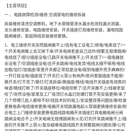
【主营项目】
一 、电路故障检测/维修,空调家电的维修拆装
拆装维修清洗空调移机，地下水管暗管渗水漏水检测找漏点测漏，
龙头维修安装，电路维修安装，开关插座灯具维修安装，漏电短路
跳闸维修，家庭网线安装维修更换。
1、电工维修开关突然跳闸推不上/找有电工证电工/修电/电表烧了/一
个开关电闸推上去又掉下来/开关电闸老是自己动作/频繁无规律跳闸/
电线烧了/部分插座没电/几路开关电闸推不上/开关烧了/一插电器就
全没电了/空调插座没电/总开关跳闸/电线发烫/电线太细不够用/电线
加粗/加灯/加插座/家里开关都正常就是没电/碰到电器外壳手麻麻的/
一开灯就没电/插座烧了/开关打火冒火有响声/房间里面插座不能用/
换开关/灯不亮了/换灯/灯具拆装/换插座/换线/电线开关插座有烧焦的
味道/暗线打断了/开关插座移位/电缆挖断了/总开关推不上/线被老鼠
咬了/突然没电/家里及工厂吸顶灯水晶灯防爆灯管不亮安装更换/来了
几个师傅几批人都修不好/找技术好的电工/安监整改等问题处理/检查
更换电表/电缆维修更换/电箱开关短路漏电起火冒烟更换维修安装/附
近电工上门维修安装更换电路线路电箱开关插座灯具电箱电闸分闸
跳闸没电合不上/开关电闸无规律跳闸有火花/灯的开关跳闸推不上/插
座的开关推不上冒火/复杂疑难电路线路开关频繁跳闸问题处理/公司