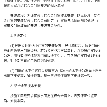
工精确度高。因此在装修中很多业主都选择采用铝合金门窗，下面
将向大家介绍铝合金门窗安装的规范流程。
安装流程：划线定位→铝合金门窗披水安装→防腐处理→铝合
金门窗的安装就位→铝合金窗固定→门窗框与墙体间隙的处理→门
窗扇及门窗玻璃的安装→安装五金配件。
1.划线定位
(1)根据设计图纸中门窗的安装位置、尺寸和标高，依据门窗中
线向两边量出门窗边线。若为多层或高层建筑时，以顶层门窗边线
为准，用线坠或经纬仪将门窗边线下引，并在各层门窗口处划线标
记，对个别不直的口边应剔凿处理。
(2)门窗的水平位置应以楼层室内+50cm的水平线为准向上反量
出窗下皮标高，弹线找直。每一层必须保持窗下皮标高一致。
2. 铝合金窗披水安装
按施工图纸要求将披水固定在铝合金窗上，且要保证位置正
确、安装牢固。