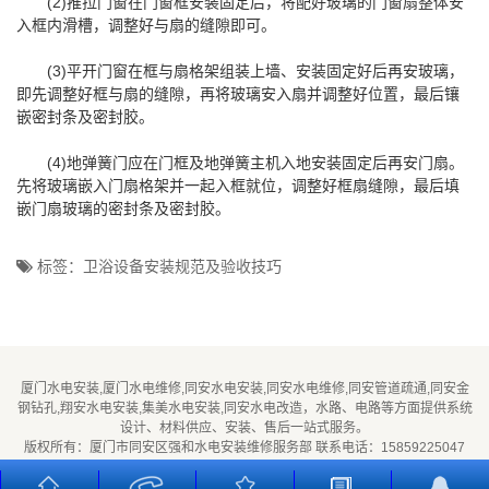
(2)推拉门窗在门窗框安装固定后，将配好玻璃的门窗扇整体安
入框内滑槽，调整好与扇的缝隙即可。
(3)平开门窗在框与扇格架组装上墙、安装固定好后再安玻璃，
即先调整好框与扇的缝隙，再将玻璃安入扇并调整好位置，最后镶
嵌密封条及密封胶。
(4)地弹簧门应在门框及地弹簧主机入地安装固定后再安门扇。
先将玻璃嵌入门扇格架并一起入框就位，调整好框扇缝隙，最后填
嵌门扇玻璃的密封条及密封胶。
标签：卫浴设备安装规范及验收技巧
厦门水电安装,厦门水电维修,同安水电安装,同安水电维修,同安管道疏通,同安金
钢钻孔,翔安水电安装,集美水电安装,同安水电改造，水路、电路等方面提供系统
设计、材料供应、安装、售后一站式服务。
版权所有：厦门市同安区强和水电安装维修服务部 联系电话：15859225047
闽ICP备2026016369号