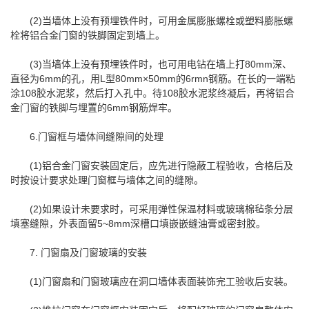
(2)当墙体上没有预埋铁件时，可用金属膨胀螺栓或塑料膨胀螺
栓将铝合金门窗的铁脚固定到墙上。
(3)当墙体上没有预埋铁件时，也可用电钻在墙上打80mm深、
直径为6mm的孔，用L型80mm×50mm的6rmn钢筋。在长的一端粘
涂108胶水泥浆，然后打入孔中。待108胶水泥浆终凝后，再将铝合
金门窗的铁脚与埋置的6mm钢筋焊牢。
6.门窗框与墙体间缝隙间的处理
(1)铝合金门窗安装固定后，应先进行隐蔽工程验收，合格后及
时按设计要求处理门窗框与墙体之间的缝隙。
(2)如果设计未要求时，可采用弹性保温材料或玻璃棉毡条分层
填塞缝隙，外表面留5~8mm深槽口填嵌嵌缝油膏或密封胶。
7. 门窗扇及门窗玻璃的安装
(1)门窗扇和门窗玻璃应在洞口墙体表面装饰完工验收后安装。